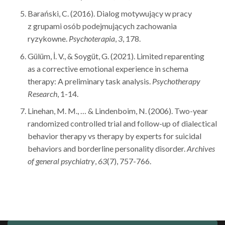
Barański, C. (2016). Dialog motywujący w pracy
z grupami osób podejmujących zachowania
ryzykowne.
Psychoterapia
,
3
, 178.
Gülüm, İ. V., & Soygüt, G. (2021). Limited reparenting
as a corrective emotional experience in schema
therapy: A preliminary task analysis.
Psychotherapy
Research
, 1-14.
Linehan, M. M., … & Lindenboim, N. (2006). Two-year
randomized controlled trial and follow-up of dialectical
behavior therapy vs therapy by experts for suicidal
behaviors and borderline personality disorder.
Archives
of general psychiatry
,
63
(7), 757-766.