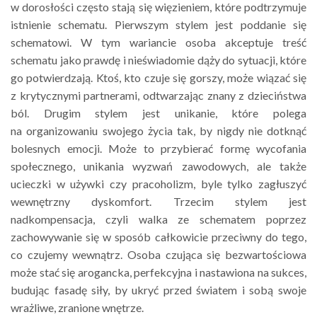
w dorosłości często stają się więzieniem, które podtrzymuje
istnienie schematu. Pierwszym stylem jest poddanie się
schematowi. W tym wariancie osoba akceptuje treść
schematu jako prawdę i nieświadomie dąży do sytuacji, które
go potwierdzają. Ktoś, kto czuje się gorszy, może wiązać się
z krytycznymi partnerami, odtwarzając znany z dzieciństwa
ból. Drugim stylem jest unikanie, które polega
na organizowaniu swojego życia tak, by nigdy nie dotknąć
bolesnych emocji. Może to przybierać formę wycofania
społecznego, unikania wyzwań zawodowych, ale także
ucieczki w używki czy pracoholizm, byle tylko zagłuszyć
wewnętrzny dyskomfort. Trzecim stylem jest
nadkompensacja, czyli walka ze schematem poprzez
zachowywanie się w sposób całkowicie przeciwny do tego,
co czujemy wewnątrz. Osoba czująca się bezwartościowa
może stać się arogancka, perfekcyjna i nastawiona na sukces,
budując fasadę siły, by ukryć przed światem i sobą swoje
wrażliwe, zranione wnętrze.