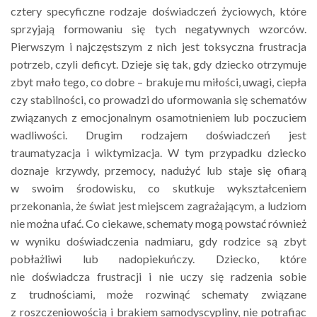
cztery specyficzne rodzaje doświadczeń życiowych, które
sprzyjają formowaniu się tych negatywnych wzorców.
Pierwszym i najczęstszym z nich jest toksyczna frustracja
potrzeb, czyli deficyt. Dzieje się tak, gdy dziecko otrzymuje
zbyt mało tego, co dobre – brakuje mu miłości, uwagi, ciepła
czy stabilności, co prowadzi do uformowania się schematów
związanych z emocjonalnym osamotnieniem lub poczuciem
wadliwości. Drugim rodzajem doświadczeń jest
traumatyzacja i wiktymizacja. W tym przypadku dziecko
doznaje krzywdy, przemocy, nadużyć lub staje się ofiarą
w swoim środowisku, co skutkuje wykształceniem
przekonania, że świat jest miejscem zagrażającym, a ludziom
nie można ufać. Co ciekawe, schematy mogą powstać również
w wyniku doświadczenia nadmiaru, gdy rodzice są zbyt
pobłażliwi lub nadopiekuńczy. Dziecko, które
nie doświadcza frustracji i nie uczy się radzenia sobie
z trudnościami, może rozwinąć schematy związane
z roszczeniowością i brakiem samodyscypliny, nie potrafiąc