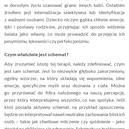
w dorosłym życiu szanować granic innych ludzi. Ostatnim
źródłem jest internalizacja selektywna lub identyfikacja
z ważnymi osobami. Dziecko niczym gąbka chłonie emocje,
lęki i postawy rodziców, przyjmując ich sposób widzenia
świata jako własny, co może prowadzić do przejęcia ich
pesymizmu, lękowości czy perfekcjonizmu.
Czym właściwie jest schemat?
Aby zrozumieć istotę tej terapii, należy zdefiniować, czym
jest sam schemat. Jest to niezwykle głęboko zakorzeniony,
ogólny wzorzec, na który składają się wspomnienia, silne
emocje, specyficzne myśli oraz doznania z ciała. Można
go przyrównać do filtra nałożonego na naszą percepcję,
przez który interpretujemy wszystko, co nas spotyka. Jeśli
ktoś posiada aktywny schemat, na przykład opuszczenia,
będzie on interpretował nawet neutralne zachowania bliskich
osób – takie jak chwilowe milczenie czy spóźnienie – jako
dowód na zbliżające się odrzucenie. Schematy są traktowane