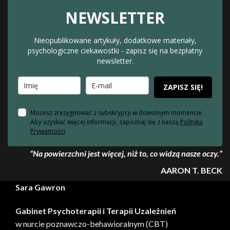
NEWSLETTER
Nieopublikowane artykuły, dodatkowe materiały,
psychologiczne ciekawostki - zapisz się na bezpłatny
newsletter.
ZAPISZ SIĘ!
Możesz zrezygnować z subskrypcji w dowolnym momencie.
Aby uzyskać więcej informacji, zapoznaj się z naszą
Polityką
Prywatności
.
“Na powierzchni jest więcej,
niż to,
co widzą nasze oczy.”
AARON T. BECK
Sara Gawron
Gabinet Psychoterapii i Terapii Uzależnień
w nurcie poznawczo-behawioralnym (CBT)