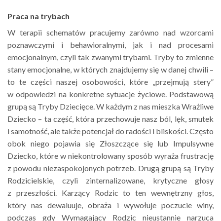
Praca na trybach
W terapii schematów pracujemy zarówno nad wzorcami
poznawczymi i behawioralnymi, jak i nad procesami
emocjonalnym, czyli tak zwanymi trybami. Tryby to zmienne
stany emocjonalne, w których znajdujemy się w danej chwili –
to te części naszej osobowości, które „przejmują stery”
w odpowiedzi na konkretne sytuacje życiowe. Podstawową
grupą są Tryby Dziecięce. W każdym z nas mieszka Wrażliwe
Dziecko – ta część, która przechowuje nasz ból, lęk, smutek
i samotność, ale także potencjał do radości i bliskości. Często
obok niego pojawia się Złoszczące się lub Impulsywne
Dziecko, które w niekontrolowany sposób wyraża frustrację
z powodu niezaspokojonych potrzeb. Drugą grupą są Tryby
Rodzicielskie, czyli zinternalizowane, krytyczne głosy
z przeszłości. Karzący Rodzic to ten wewnętrzny głos,
który nas dewaluuje, obraża i wywołuje poczucie winy,
podczas gdy Wymagający Rodzic nieustannie narzuca